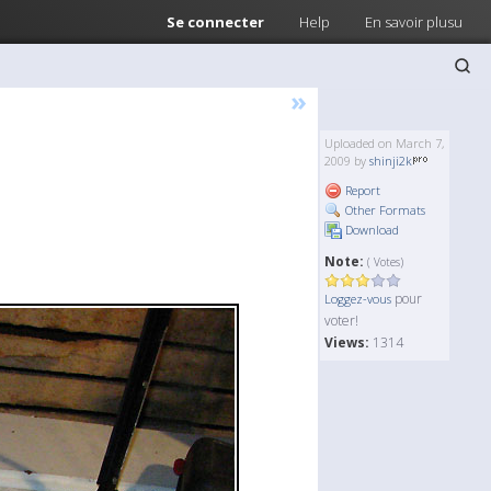
Se connecter
Help
En savoir plusu
»
Uploaded on March 7,
2009 by
shinji2k
Report
Other Formats
Download
Note:
( Votes)
pour
Loggez-vous
voter!
Views:
1314