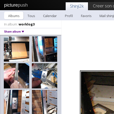
picture
push
Creer son 
Shinji2k
Albums
Tous
Calendar
Profil
Favoris
Mail shinj
In album:
worklog3
Share album