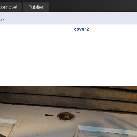
compte!
Publier
i2k
cover2