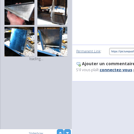
:
Permanent Link
loading...
Ajouter un commentair
S'il vous plaît
connectez-vous
up
Slideshow