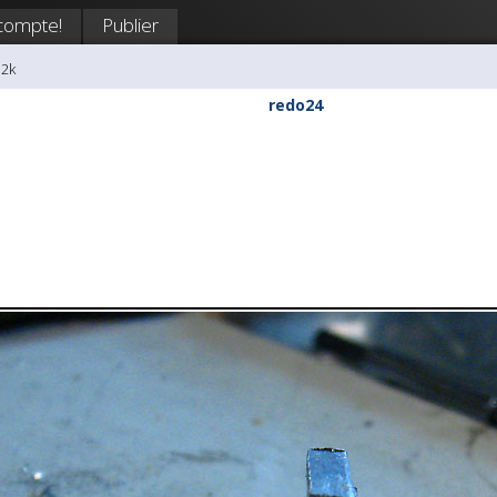
compte!
Publier
i2k
redo24