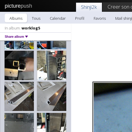
picture
push
Creer son 
Shinji2k
Albums
Tous
Calendar
Profil
Favoris
Mail shinj
In album:
worklog5
Share album