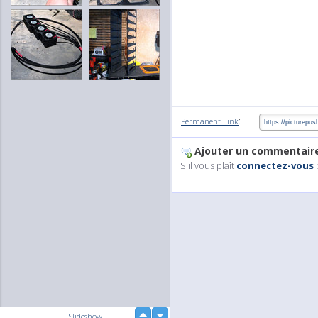
:
Permanent Link
Ajouter un commentair
S'il vous plaît
connectez-vous
up
Slideshow