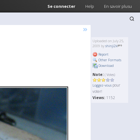
Se connecter
Help
En savoir plusu
»
Uploaded on July 25,
2009 by
shinji2k
Report
Other Formats
Download
Note:
( Votes)
pour
Loggez-vous
voter!
Views:
1152