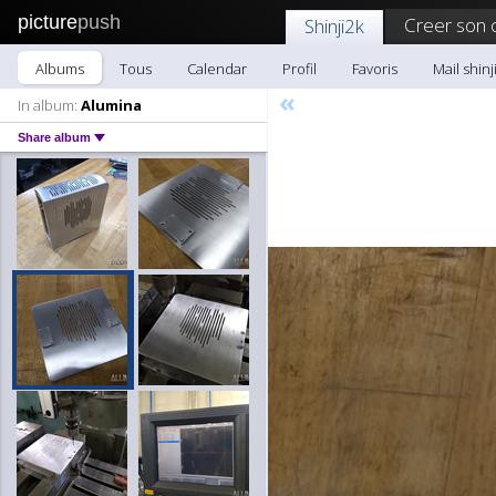
picture
push
Creer son 
Shinji2k
Albums
Tous
Calendar
Profil
Favoris
Mail shinj
«
In album:
Alumina
Share album