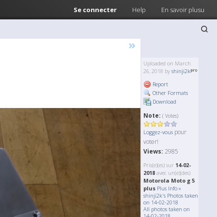
Se connecter
Help
En savoir plusu
»
Uploaded on March
26, 2018 by
shinji2k
Report
Other Formats
Download
Note:
( Votes)
pour
Loggez-vous
voter!
Views:
2985
Pris(e)(es) sur
14-02-
2018
avec un(e)(des)
Motorola Moto g 5
plus
Plus Info »
shinji2k's Photos taken
on 14-02-2018
All photos taken on
14-02-2018