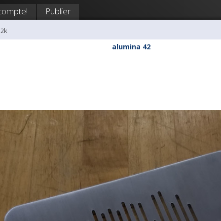
compte!
Publier
i2k
alumina 42