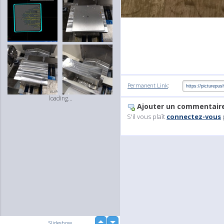
:
Permanent Link
loading...
Ajouter un commentair
S'il vous plaît
connectez-vous
up
Slideshow