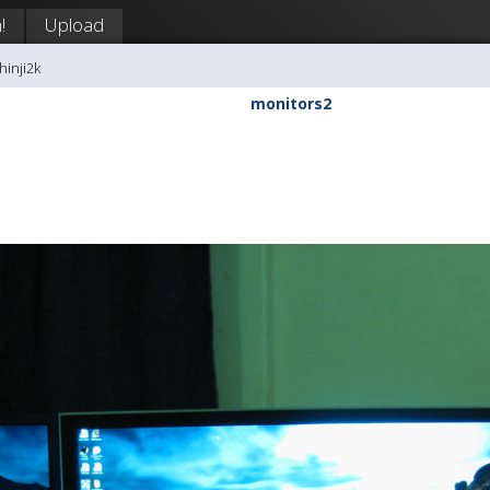
!
Upload
hinji2k
monitors2