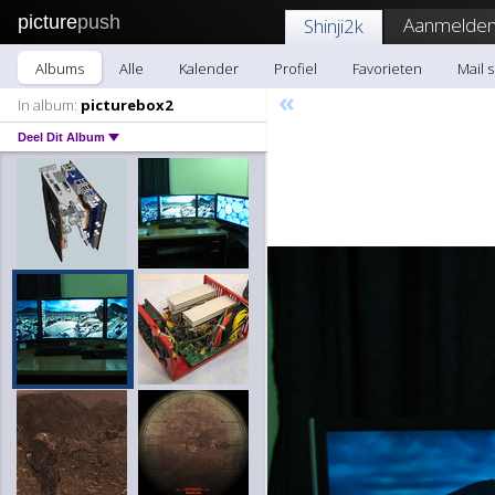
picture
push
Aanmelden
Shinji2k
Albums
Alle
Kalender
Profiel
Favorieten
Mail s
«
In album:
picturebox2
Deel Dit Album