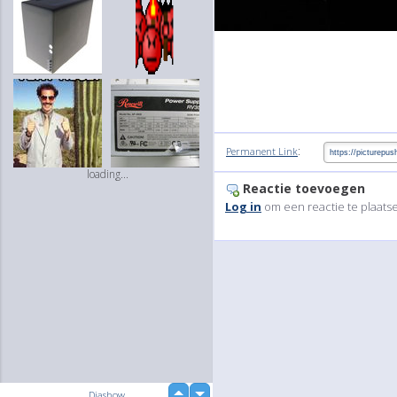
:
Permanent Link
loading...
Reactie toevoegen
Log in
om een reactie te plaats
up
Diashow