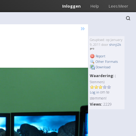
Inloggen
Help
Lees Meer
»
Geupload: op January
9, 2011 door
shinji2k
Report
Other Formats
Download
Waardering:
(
Stemmers)
om te
Log in
stemmen!
Views:
2229