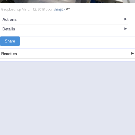
Geupload: op March 12, 2018 door
shinji2k
Actions
Details
Share
Reacties