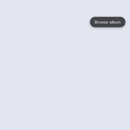
Browse album
Language
English
Nederlands
Français
Jouw
Help
Lees Meer