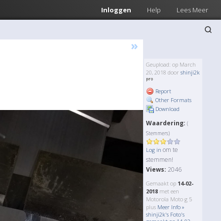
Inloggen
Help
Lees Meer
»
Geupload: op March
20, 2018 door
shinji2k
Report
Other Formats
Download
Waardering:
(
Stemmers)
om te
Log in
stemmen!
Views:
2046
Gemaakt op
14-02-
2018
met een
Motorola Moto g 5
plus
Meer Info »
shinji2k's Foto's