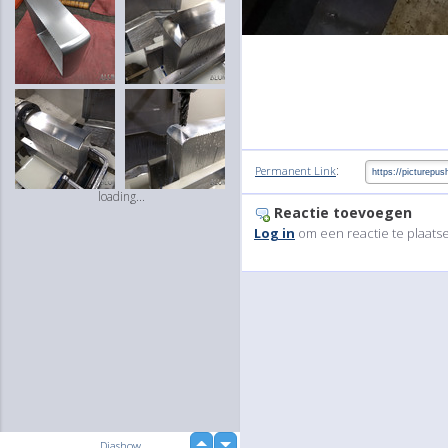
:
Permanent Link
loading...
Reactie toevoegen
Log in
om een reactie te plaats
up
Diashow