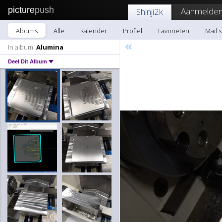
picture
push
Aanmelden
Shinji2k
Albums
Alle
Kalender
Profiel
Favorieten
Mail s
«
In album:
Alumina
Deel Dit Album