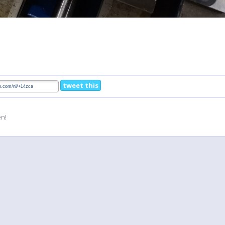
tweet this
en!