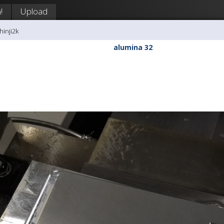
!
Upload
hinji2k
alumina 32