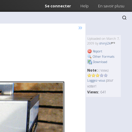
Se connecter
Help
En savoir plusu
»
Uploaded on March 7,
2009 by
shinji2k
Report
Other Formats
Download
Note:
( Votes)
pour
Loggez-vous
voter!
Views:
641