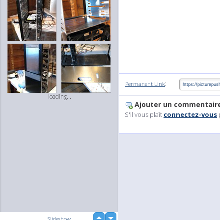
:
Permanent Link
loading...
Ajouter un commentair
S'il vous plaît
connectez-vous
up
Slideshow