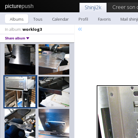
picture
push
Creer son 
Shinji2k
Albums
Tous
Calendar
Profil
Favoris
Mail shinj
«
In album:
worklog3
Share album