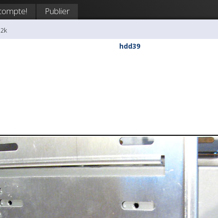
compte!
Publier
i2k
hdd39