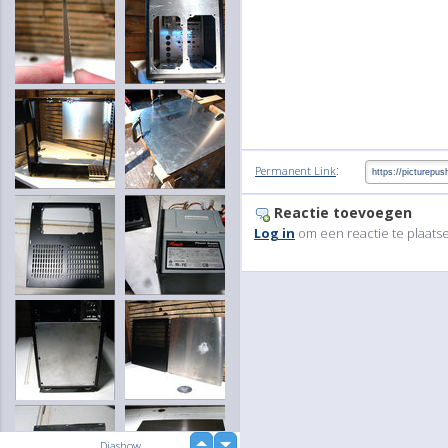
:
Permanent Link
Reactie toevoegen
Log in
om een reactie te plaats
up
Diashow