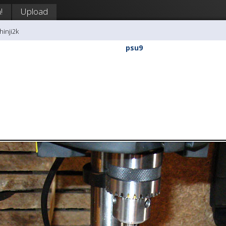
!
Upload
hinji2k
psu9