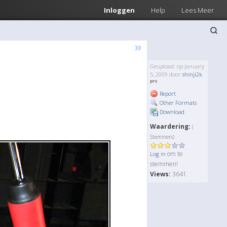
Inloggen
Help
Lees Meer
»
Geupload: op January
5, 2009 door
shinji2k
Report
Other Formats
Download
Waardering:
(
Stemmers)
om te
Log in
stemmen!
Views:
3641