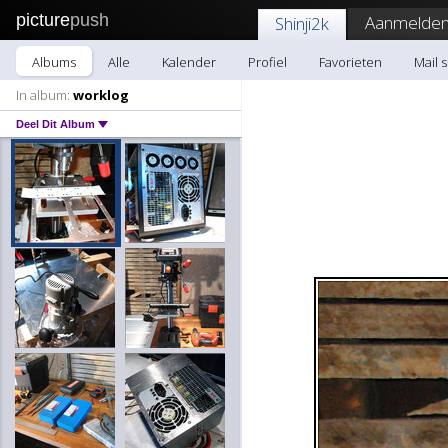
picture
push
Aanmelden
Shinji2k
Albums
Alle
Kalender
Profiel
Favorieten
Mail s
In album:
worklog
Deel Dit Album